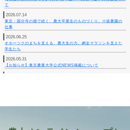
て
2026.07.14
東京・国分寺の畑で続く、農大卒業生のものづくり。小坂農園の
仕事
2026.06.25
オホーツクのまちを支える、農大生の力。網走マラソンを支えた
学生たち
2026.05.31
【お知らせ】東京農業大学公式NEWS掲載について
2026.05.27
毎日の「おいしい」を、静かに支え続ける。垣崎醤油店のものづ
くり
2026.05.16
Agroad-畑から伝える産地の物語
2026.05.01
その応援が、農大の未来を育てていく
2026.04.22