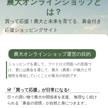
農大オンラインショップと
北海道の寒さの中で生まれた、小さなやさしさ。農大生がつくっ
は？
たハンドクリーム
2026.04.01
買って応援！農大と未来を育てる、募金付き
農の蔵online shopをOPENしました。
応援ショッピングサイト
2026.04.01
土にふれ、季節を味わう。長竹ファームのやさしい農の時間
2026.04.01
ていねいにつくられたおいしさに、会いに行きたくなる。成城城
農大オンラインショップ運営の目的
田工房という魅力
2026.04.01
ショッピングを通して、フードロス問題への意識づ
植物を守る“見えないヒーロー”。
け、更には募金を通じて、農大（農業）の魅力と可
土の中の微生物を研究する研究室【植物保護分野 植物病理学研究
能性を発信していくことが最大の目的です。
室】
「買って応援」が日常になる!
日々の買い物で農大や関係者を支援。 無理なく続け
られる「募金の習慣」が自然と身につきます。